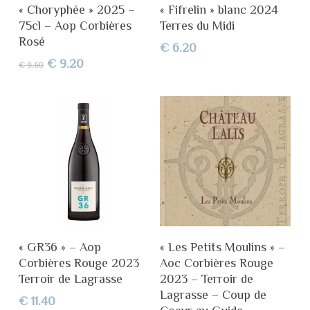
Ajouter Au Panier
Ajouter Au Panier
« Choryphée » 2025 –
« Fifrelin » blanc 2024
75cl – Aop Corbières
Terres du Midi
Rosé
€
6.20
Le
Le
€
9.20
€
9.60
prix
prix
initial
actuel
était :
est :
€ 9.60.
€ 9.20.
Ajouter Au Panier
Ajouter Au Panier
« GR36 » – Aop
« Les Petits Moulins » –
Corbières Rouge 2023
Aoc Corbières Rouge
Terroir de Lagrasse
2023 – Terroir de
Lagrasse – Coup de
€
11.40