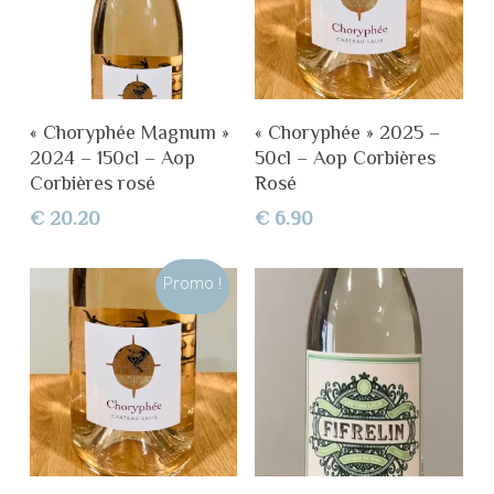
Ajouter Au Panier
Ajouter Au Panier
« Choryphée Magnum »
« Choryphée » 2025 –
2024 – 150cl – Aop
50cl – Aop Corbières
Corbières rosé
Rosé
€
20.20
€
6.90
Promo !