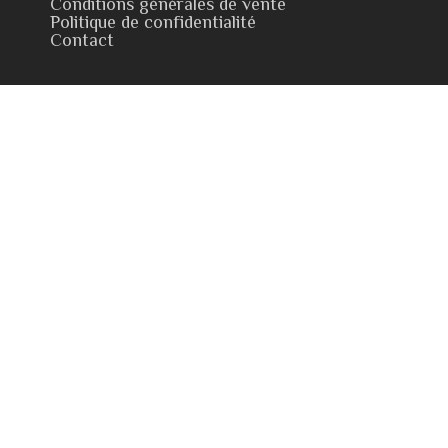
Conditions générales de vente
Politique de confidentialité
Contact
Mon compte
Mon compte
Mon panier
© 2026 Château Lalis. Réalisé par Eponia communication -
L'abus d'alcool est dangereux pour la santé, à consommer avec